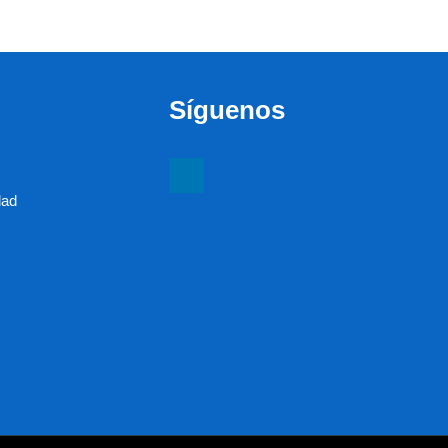
Síguenos
dad
s